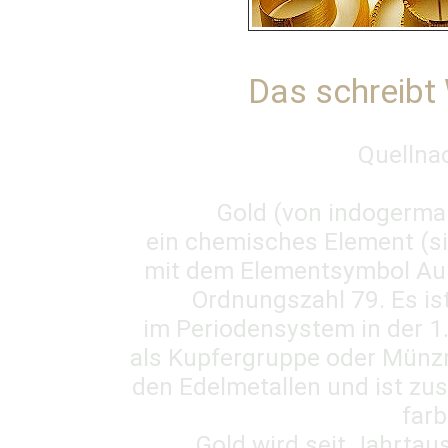
Das schreibt 
Quellna
Gold (von indogerman
ein chemisches Element (s
mit dem Elementsymbol Au (
Ordnungszahl 79. Es is
im Periodensystem in der 1
als Kupfergruppe oder Münzm
den Edelmetallen und ist zu
farb
Gold wird seit Jahrtau