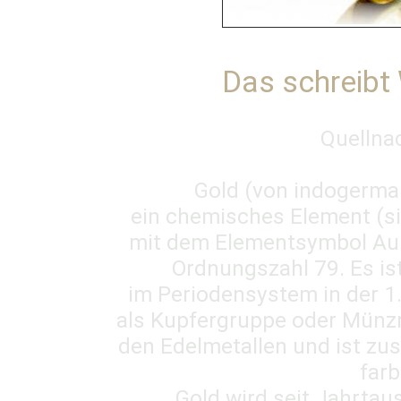
Das schreibt 
Quellna
Gold (von indogerman
ein chemisches Element (s
mit dem Elementsymbol Au (
Ordnungszahl 79. Es is
im Periodensystem in der 1
als Kupfergruppe oder Münzm
den Edelmetallen und ist zu
farb
Gold wird seit Jahrtau