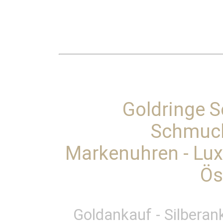
Goldringe 
Schmuc
Markenuhren - Lu
Ös
Goldankauf - Silberan