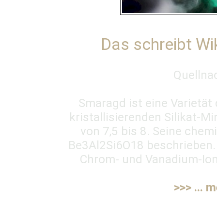
Das schreibt Wi
Quellna
Smaragd ist eine Varietät
kristallisierenden Silikat-M
von 7,5 bis 8. Seine che
Be3Al2Si6O18 beschrieben. 
Chrom- und Vanadium-Ionen
>>> ... 