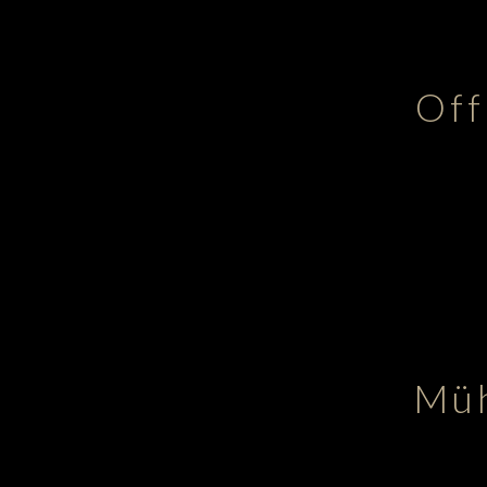
Off
Müh