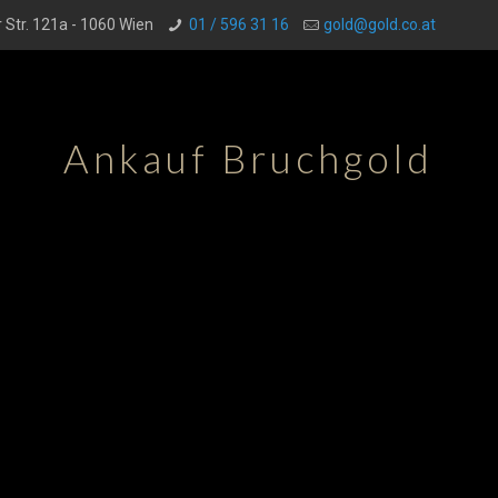
 Str. 121a - 1060 Wien
01 / 596 31 16
gold@gold.co.at
Ankauf Bruchgold